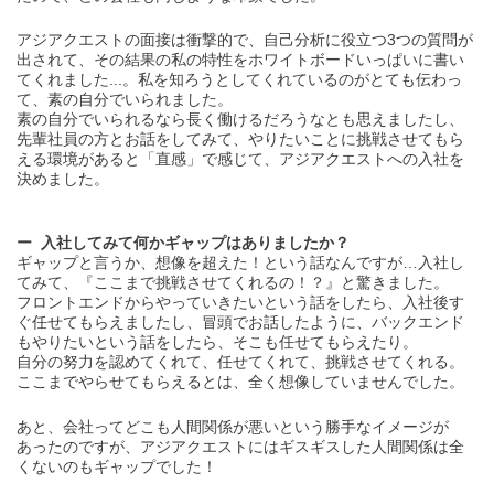
アジアクエストの面接は衝撃的で、自己分析に役立つ3つの質問が
出されて、その結果の私の特性をホワイトボードいっぱいに書い
てくれました...。私を知ろうとしてくれているのがとても伝わっ
て、素の自分でいられました。
素の自分でいられるなら長く働けるだろうなとも思えましたし、
先輩社員の方とお話をしてみて、やりたいことに挑戦させてもら
える環境があると「直感」で感じて、アジアクエストへの入社を
決めました。
入社してみて何かギャップはありましたか？
ギャップと言うか、想像を超えた！という話なんですが…入社し
てみて、『ここまで挑戦させてくれるの！？』と驚きました。
フロントエンドからやっていきたいという話をしたら、入社後す
ぐ任せてもらえましたし、冒頭でお話したように、バックエンド
もやりたいという話をしたら、そこも任せてもらえたり。
自分の努力を認めてくれて、任せてくれて、挑戦させてくれる。
ここまでやらせてもらえるとは、全く想像していませんでした。
あと、会社ってどこも人間関係が悪いという勝手なイメージが
あったのですが、アジアクエストにはギスギスした人間関係は全
くないのもギャップでした！