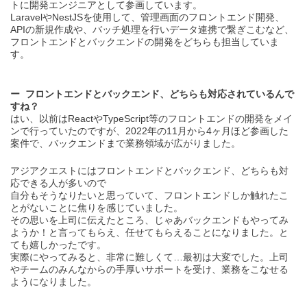
トに開発エンジニアとして参画しています。
LaravelやNestJSを使用して、管理画面のフロントエンド開発、
APIの新規作成や、バッチ処理を行いデータ連携で繋ぎこむなど、
フロントエンドとバックエンドの開発をどちらも担当していま
す。
フロントエンドとバックエンド、どちらも対応されているんで
すね？
はい、以前はReactやTypeScript等のフロントエンドの開発をメイ
ンで行っていたのですが、2022年の11月から4ヶ月ほど参画した
案件で、バックエンドまで業務領域が広がりました。
アジアクエストにはフロントエンドとバックエンド、どちらも対
応できる人が多いので
自分もそうなりたいと思っていて、フロントエンドしか触れたこ
とがないことに焦りを感じていました。
その思いを上司に伝えたところ、じゃあバックエンドもやってみ
ようか！と言ってもらえ、任せてもらえることになりました。と
ても嬉しかったです。
実際にやってみると、非常に難しくて…最初は大変でした。上司
やチームのみんなからの手厚いサポートを受け、業務をこなせる
ようになりました。