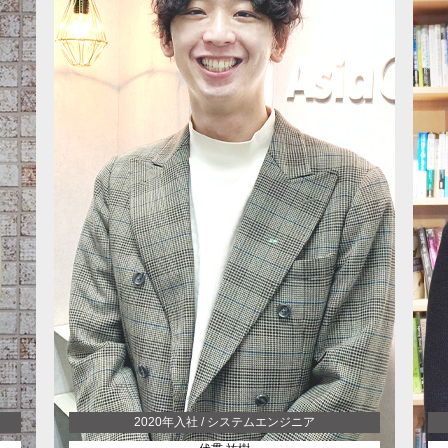
ーム
技術とチームをビルドする エンジニアリングマネー
S
ジャーとしてキャリアを歩む
2020年入社 / システムエンジニア